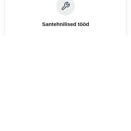
Santehnilised tööd
Boileri hooldus
2,847
12