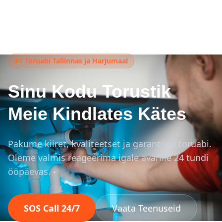
#1 Toruabi Tallinnas ja Harjumaal
Sinu Kodu Torustik
Meie Kindlates Kätes
Pakume kiiret, kvaliteetset ja garantiiga toruabi.
Oleme valmis reageerima igale avariile 24 tundi
ööpäevas.
SOS Call 24/7
Vaata Teenuseid